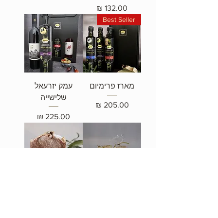
מחיר
Best Seller
מארז פרימיום
עמק יזרעאל
שלישייה
מחיר
מחיר
סבון טבעי כורכום
סבון מלח
ותפוז
הימלאיה