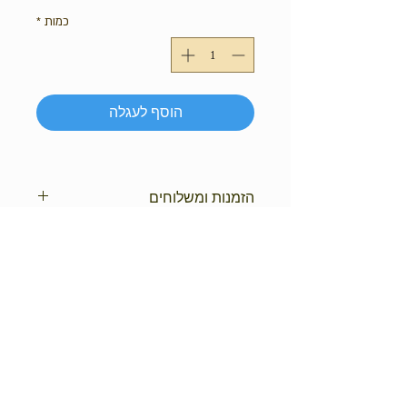
כמות
*
הוסף לעגלה
הזמנות ומשלוחים
עלות משלוח 45₪
משלוח חינם ברכישה מעל 400₪
להזמנות ופרטים נוספים התקשרו: אפרת -
050-5788464
במייל -
Efrat@elydor.com